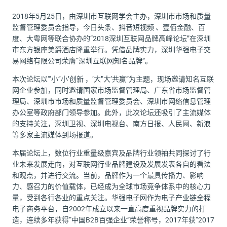
2018年5月25日，由深圳市互联网学会主办，深圳市市场和质量
监督管理委员会指导，今日头条、抖音短视频 、壹佰金融、百
度、大粤网等联合协办的“2018深圳互联网品牌高峰论坛”在深圳
市东方银座美爵酒店隆重举行。凭借品牌实力，深圳华强电子交
易网络有限公司荣膺“深圳互联网知名品牌”。
本次论坛以“‘小’‘小’创新 ，‘大’‘大’共赢”为主题，现场邀请知名互联
网企业参加，同时邀请国家市场监督管理局、广东省市场监督管
理局、深圳市市场和质量监督管理委员会、深圳市网络信息管理
办公室等政府部门领导参加。此外，此次论坛还吸引了主流媒体
的支持关注，深圳卫视、深圳电视台、南方日报、人民网、新浪
等多家主流媒体到场报道。
本届论坛上，数位行业重量级嘉宾及品牌行业领袖共同探讨了行
业未来发展走向，对互联网行业品牌建设及发展发表各自的看法
和观点，并进行交流。当前，品牌作为一个最具传播力、影响
力、感召力的价值载体，已经成为全球市场竞争体系中的核心力
量，受到各行各业的重点关注。华强电子网作为电子产业链全程
电子商务平台，自2002年成立以来一直高度重视品牌实力的打
造，连续多年获得“中国B2B百强企业”荣誉称号，2017年获“2017