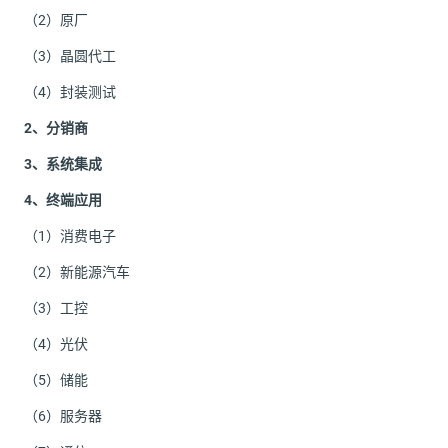
（2）原厂
（3）晶圆代工
（4）封装测试
2、分销商
3、系统集成
4、终端应用
（1）消费电子
（2）新能源汽车
（3）工控
（4）光伏
（5）储能
（6）服务器