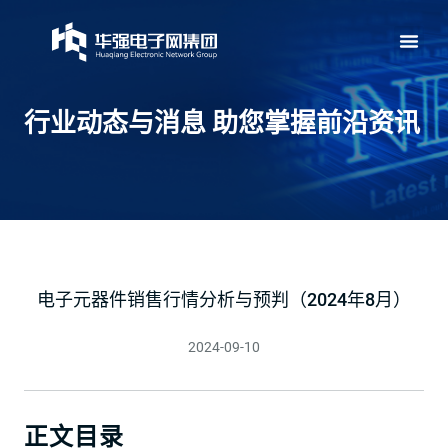
行业动态与消息 助您掌握前沿资讯
电子元器件销售行情分析与预判（2024年8月）
2024-09-10
正文目录