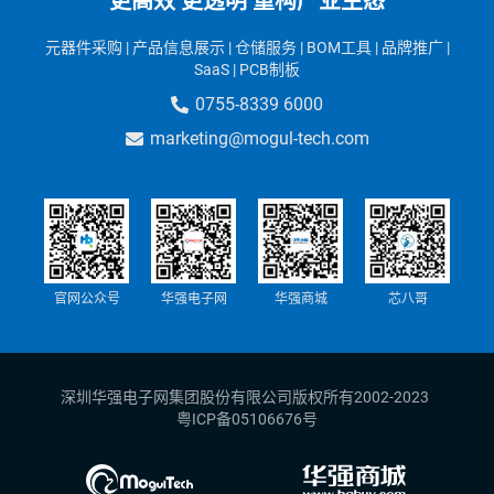
更高效 更透明 重构产业生态
元器件采购 | 产品信息展示 | 仓储服务 | BOM工具
| 品牌推广
|
SaaS
| PCB制板
0755-8339 6000
marketing@mogul-tech.com
官网公众号
华强电子网
华强商城
芯八哥
深圳华强电子网集团股份有限公司版权所有2002-2023
粤ICP备05106676号